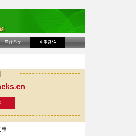
写作范文
查重经验
口
ks.cn
率
叙事