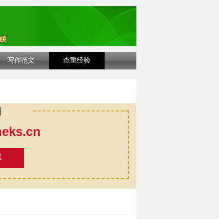
写作范文
查重经验
口
ks.cn
率