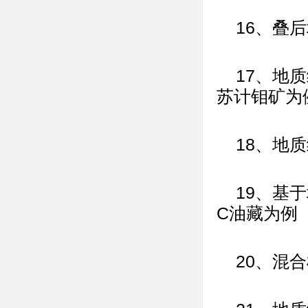
16、叠
17、地
苏计钼矿为
18、地
19、基
C油藏为例
20、混