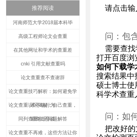
请点击输
推荐阅读
河南师范大学2018届本科毕
问：包
高级工程师论文会查重
需要查找
在其他网址和学术的查重差
打开百度浏
cnki 引用文献查重吗
如何下载学
搜索结果中
论文查重查不查谢辞
硕士博士使用
论文查重技巧解析：如何避免学
科学术查重
论文查重误区揭秘：自己查重，
术不端行为
问：如
同列查重常见问题解答
避免走弯路
把改好的
论文查重不再难，这些方法让你