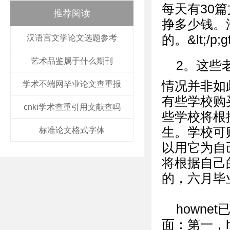
每天有30
推荐阅读
挣多少钱。
的。&lt;/p;gt
汉语言文学论文选题参考
艺术品鉴属于什么期刊
2。这些
情况并非如
学术不端网毕业论文查重报
有些学校购
cnki学术查重引用文献查吗
些学校将根
生。学校可购
标准论文格式字体
以用它为自
将根据自己
的，六月毕
hown
面：第一，