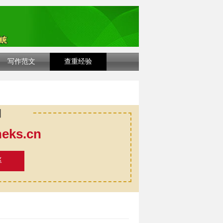
写作范文
查重经验
口
ks.cn
率